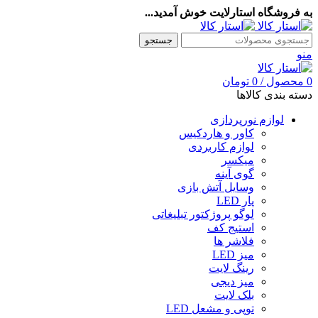
به فروشگاه استارلایت خوش آمدید...
جستجو
منو
0
محصول
/
0
تومان
دسته بندی کالاها
لوازم نورپردازی
کاور و هاردکیس
لوازم کاربردی
میکسر
گوی آینه
وسایل آتش بازی
پار LED
لوگو پروژکتور تبلیغاتی
استیج کف
فلاشر ها
میز LED
رینگ لایت
میز دیجی
بلک لایت
توپی و مشعل LED