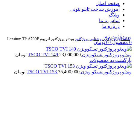
صفحه اصلی
آموزش ساخت تابلو نئونی
وبلاگ
تماس با ما
درباره ما
ورود / ثبت نام
خانه
لوازم برقی روشنایی
پروژكتور
ویدئو پروژکتور لنزیوم Lensium TP-A700F
0
محصول
/
0
تومان
ویدئو پروژکتور تسکوویژن TSCO TVI 149
23,000,000
تومان
بازگشت به محصولات
ویدئو پروژکتور تسکو ویژن TSCO TVI 153
35,400,000
تومان
بزرگنمایی تصویر