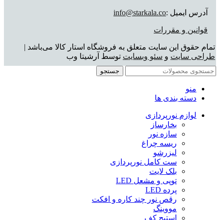
آدرس ایمیل :
info@starkala.co
قوانین و مقررات
تمام حقوق این سایت متعلق به فروشگاه استار کالا می‌باشد |
طراحی سایت
و
سئو وبسایت
توسط آرشیتا وب
جستجو
منو
دسته بندی ها
لوازم نورپردازی
بخارساز
سازه نور
ریسه چراغ
لیزرشو
ست کامل نورپردازی
بلک لایت
توپی و مشعل LED
پرده LED
رقص نور چند کاره و افکت
مووینگ
استیج کف