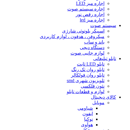
اجاره میز LED
اجاره سیستم صوت
اجاره رقص نور
اجاره میز led
سیستم صوت
اسپیکر بلوتوثى شارژى
میکروفن ، هدفون ، لوازم کاربردى
باند و ساب
دستگاه دیجى
لوازم جانبی صوت
تابلو تبلیغاتى
تابلو LED ثابت
تابلو روان تک رنگ
تابلو روان فولکالر
تلویزیون شهرى smd
نئون فلکسی
لوازم و قطعات تابلو
کالای دیجیتال
موبایل
شیاومی
ایفون
نوکیا
هوآوی