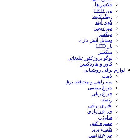
فلاشر ها
میز LED
رینگ لایت
گوی آینه
میز دیجی
میکسر
وسایل آتش بازی
پار LED
میکسر
لوگو پروژکتور تبلیغاتی
کاور و هاردکیس
لوازم برقی روشنایی
لامپ
سه راهى و محافظ برق
چراغ سقفى
چراغ ریلى
ریسه
بخارى برقى
چراغ دیوارى
هالوژن
حشره کش
کلید و پریز
چراغ تزئینى