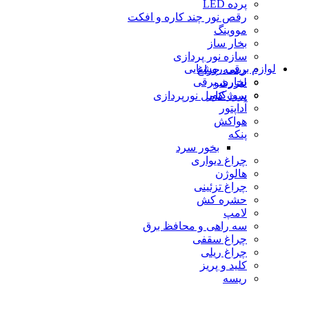
پرده LED
رقص نور چند کاره و افکت
مووینگ
بخار ساز
سازه نور پردازی
لوازم برقی روشنایی
ریسه چراغ
بخاری برقی
لیزرشو
پروژكتور
ست کامل نورپردازی
آداپتور
هواکش
پنکه
بخور سرد
چراغ دیواری
هالوژن
چراغ تزئينى
حشره كش
لامپ
سه راهی و محافظ برق
چراغ سقفی
چراغ ریلی
كليد و پريز
ریسه