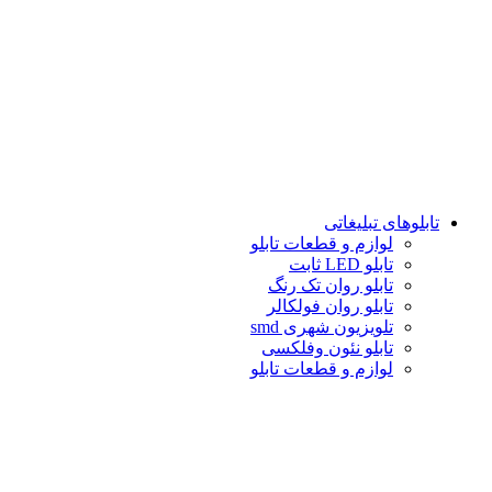
تابلوهاى تبلیغاتى
لوازم و قطعات تابلو
تابلو LED ثابت
تابلو روان تک رنگ
تابلو روان فولكالر
تلويزيون شهرى smd
تابلو نئون وفلکسی
لوازم و قطعات تابلو