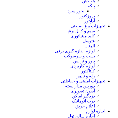
هواکش
پنکه
بخور سرد
پروژکتور
آداپتور
تجهیزات برق صنعتی
سیم و کابل برق
کلید مینیاتورى
فتوسل
المنت
لوازم اندازه گیرى برقى
بست و سرسوکت
پاور و ترانس
لوازم کاربردی
کنتاکتور
رله و تایمر
تجهیزات امنیتى و حفاظتی
دوربین مدار بسته
آیفون تصویری
دزدگیر اماکن
درب اتوماتیک
اعلام حریق
اجاره لوازم
اجاره سالن تولد