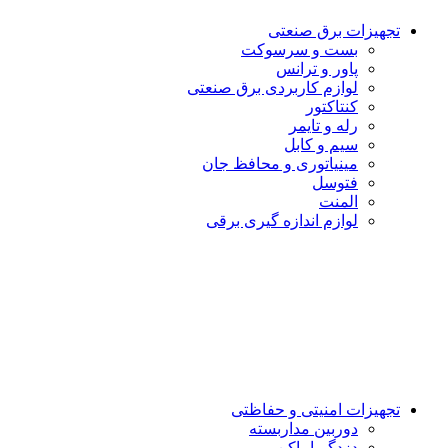
تجهیزات برق صنعتی
بست و سرسوكت
پاور و ترانس
لوازم کاربردی برق صنعتی
کنتاکتور
رله و تایمر
سیم و کابل
مینیاتوری و محافظ جان
فتوسل
المنت
لوازم اندازه گيرى برقى
تجهیزات امنیتى و حفاظتی
دوربین مداربسته
دزدگیراماکن