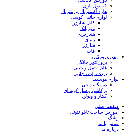
دوربین عکاسی
کنسول بازی
هارد اکسترنال و اینترنال
لوازم جانبی گوشی
کابل شارژر
پاوربانک
هندزفری
باتری
شارژر
قاب
ویدیو پروژکتور
پروژکتور خانگی
قابل حمل و جیبی
پرده ، پایه ، جانبی
لوازم موسیقی
دستگاه دیجى
پرکاشن و ساز کوبه ای
گیتار و ویولن
صفحه اصلی
آموزش ساخت تابلو نئونی
وبلاگ
تماس با ما
درباره ما