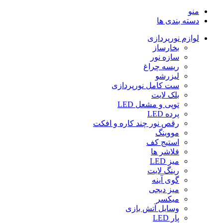
منو
دسته بندی ها
لوازم نورپردازی
بخارساز
سازه نور
ریسه چراغ
لیزرشو
ست کامل نورپردازی
بلک لایت
توپی و مشعل LED
پرده LED
رقص نور چند کاره و افکت
مووینگ
استیج کف
فلاشر ها
میز LED
رینگ لایت
گوی آینه
میز دیجی
میکسر
وسایل آتش بازی
پار LED