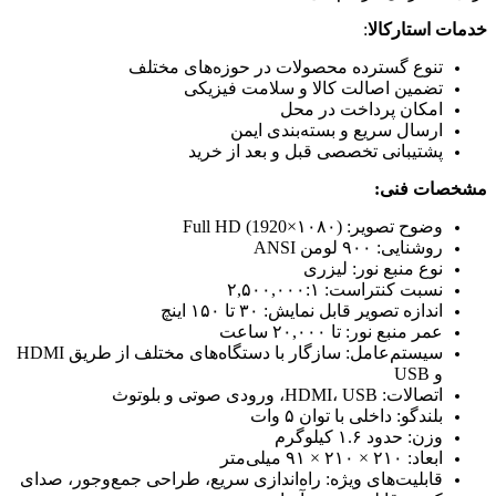
خدمات استارکالا
:
تنوع گسترده محصولات در حوزه‌های مختلف
تضمین اصالت کالا و سلامت فیزیکی
امکان پرداخت در محل
ارسال سریع و بسته‌بندی ایمن
پشتیبانی تخصصی قبل و بعد از خرید
مشخصات فنی:
وضوح تصویر: Full HD (1920×۱۰۸۰)
روشنایی: ۹۰۰ لومن ANSI
نوع منبع نور: لیزری
نسبت کنتراست: ۲,۵۰۰,۰۰۰:۱
اندازه تصویر قابل نمایش: ۳۰ تا ۱۵۰ اینچ
عمر منبع نور: تا ۲۰,۰۰۰ ساعت
سیستم‌عامل: سازگار با دستگاه‌های مختلف از طریق HDMI
و USB
اتصالات: HDMI، USB، ورودی صوتی و بلوتوث
بلندگو: داخلی با توان ۵ وات
وزن: حدود ۱.۶ کیلوگرم
ابعاد: ۲۱۰ × ۲۱۰ × ۹۱ میلی‌متر
قابلیت‌های ویژه: راه‌اندازی سریع، طراحی جمع‌وجور، صدای