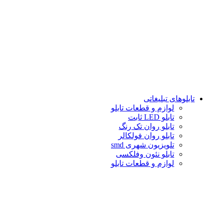
تابلوهاى تبلیغاتى
لوازم و قطعات تابلو
تابلو LED ثابت
تابلو روان تک رنگ
تابلو روان فولكالر
تلويزيون شهرى smd
تابلو نئون وفلکسی
لوازم و قطعات تابلو