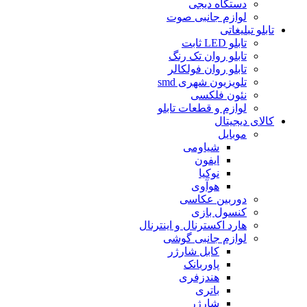
دستگاه دیجى
لوازم جانبی صوت
تابلو تبلیغاتى
تابلو LED ثابت
تابلو روان تک رنگ
تابلو روان فولکالر
تلویزیون شهرى smd
نئون فلکسی
لوازم و قطعات تابلو
کالای دیجیتال
موبایل
شیاومی
ایفون
نوکیا
هوآوی
دوربین عکاسی
کنسول بازی
هارد اکسترنال و اینترنال
لوازم جانبی گوشی
کابل شارژر
پاوربانک
هندزفری
باتری
شارژر