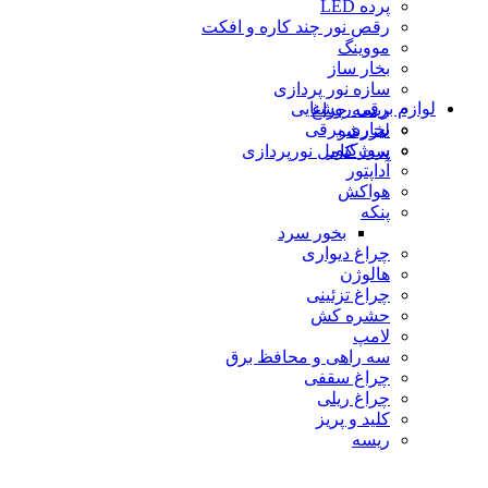
پرده LED
رقص نور چند کاره و افکت
مووینگ
بخار ساز
سازه نور پردازی
لوازم برقی روشنایی
ریسه چراغ
بخاری برقی
لیزرشو
پروژكتور
ست کامل نورپردازی
آداپتور
هواکش
پنکه
بخور سرد
چراغ دیواری
هالوژن
چراغ تزئينى
حشره كش
لامپ
سه راهی و محافظ برق
چراغ سقفی
چراغ ریلی
كليد و پريز
ریسه