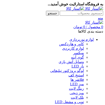
به فروشگاه استارلایت خوش آمدید...
جستجو
منو
0
محصول
/
0
تومان
دسته بندی کالاها
لوازم نورپردازی
کاور و هاردکیس
لوازم کاربردی
میکسر
گوی آینه
وسایل آتش بازی
پار LED
لوگو پروژکتور تبلیغاتی
استیج کف
فلاشر ها
میز LED
رینگ لایت
میز دیجی
بلک لایت
توپی و مشعل LED