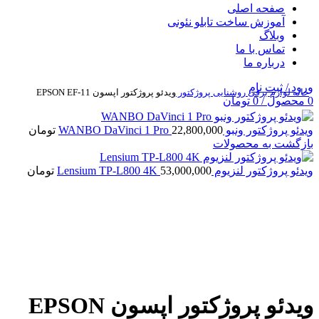
صفحه اصلی
آموزش ساخت تابلو نئونی
وبلاگ
تماس با ما
درباره ما
ورود / ثبت نام
خانه
لوازم برقی روشنایی
پروژكتور
ویدئو پروژکتور اپسون EPSON EF-11
0
محصول
/
0
تومان
ویدئو پروژکتور ونبو WANBO DaVinci 1 Pro
22,800,000
تومان
بازگشت به محصولات
ویدئو پروژکتور لنزیوم Lensium TP-L800 4K
53,000,000
تومان
بزرگنمایی تصویر
ویدئو پروژکتور اپسون EPSON