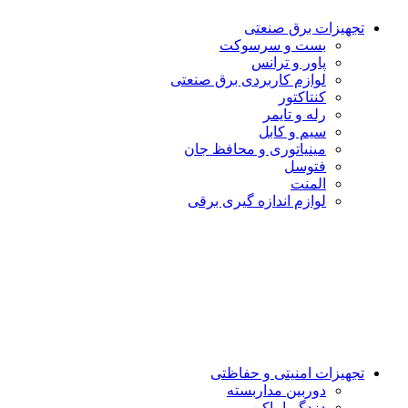
تجهیزات برق صنعتی
بست و سرسوكت
پاور و ترانس
لوازم کاربردی برق صنعتی
کنتاکتور
رله و تایمر
سیم و کابل
مینیاتوری و محافظ جان
فتوسل
المنت
لوازم اندازه گيرى برقى
تجهیزات امنیتى و حفاظتی
دوربین مداربسته
دزدگیراماکن