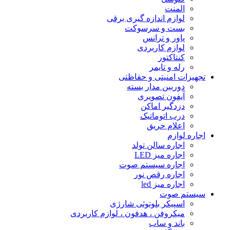
المنت
لوازم اندازه گیرى برقى
بست و سرسوکت
پاور و ترانس
لوازم کاربردی
کنتاکتور
رله و تایمر
تجهیزات امنیتى و حفاظتی
دوربین مدار بسته
آیفون تصویری
دزدگیر اماکن
درب اتوماتیک
اعلام حریق
اجاره لوازم
اجاره سالن تولد
اجاره میز LED
اجاره سیستم صوت
اجاره رقص نور
اجاره میز led
سیستم صوت
اسپیکر بلوتوثى شارژى
میکروفن ، هدفون ، لوازم کاربردى
باند و ساب