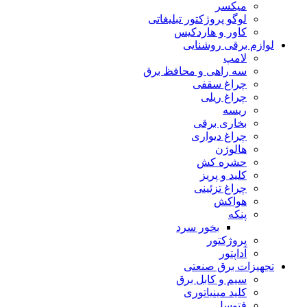
میکسر
لوگو پروژکتور تبلیغاتی
کاور و هاردکیس
لوازم برقی روشنایی
لامپ
سه راهى و محافظ برق
چراغ سقفى
چراغ ریلى
ریسه
بخارى برقى
چراغ دیوارى
هالوژن
حشره کش
کلید و پریز
چراغ تزئینى
هواکش
پنکه
بخور سرد
پروژکتور
آداپتور
تجهیزات برق صنعتی
سیم و کابل برق
کلید مینیاتورى
فتوسل