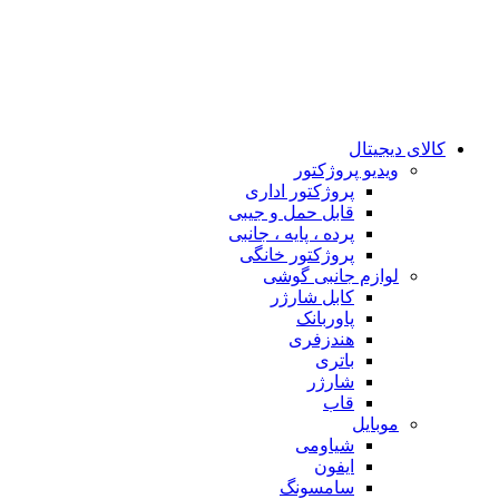
کالای دیجیتال
ويدیو پروژكتور
پروژکتور اداری
قابل حمل و جیبی
پرده ، پایه ، جانبی
پروژکتور خانگی
لوازم جانبی گوشی
کابل شارژر
پاوربانک
هندزفری
باتری
شارژر
قاب
موبایل
شیاومی
ایفون
سامسونگ