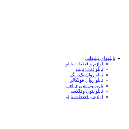
تابلوهاى تبلیغاتى
لوازم و قطعات تابلو
تابلو LED ثابت
تابلو روان تک رنگ
تابلو روان فولكالر
تلويزيون شهرى smd
تابلو نئون وفلکسی
لوازم و قطعات تابلو