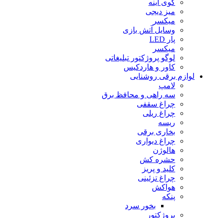
گوی آینه
میز دیجی
میکسر
وسایل آتش بازی
پار LED
میکسر
لوگو پروژکتور تبلیغاتی
کاور و هاردکیس
لوازم برقی روشنایی
لامپ
سه راهى و محافظ برق
چراغ سقفى
چراغ ریلى
ریسه
بخارى برقى
چراغ دیوارى
هالوژن
حشره کش
کلید و پریز
چراغ تزئینى
هواکش
پنکه
بخور سرد
پروژکتور