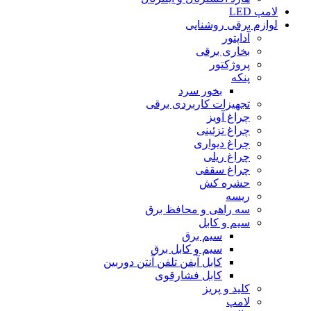
لامپ LED
لوازم برقی روشنایی
آداپتور
بخارى برقى
پروژکتور
پنکه
بخور سرد
تجهیزات کاربردى برقى
چراغ آویز
چراغ تزئینى
چراغ دیوارى
چراغ ریلى
چراغ سقفى
حشره کش
ریسه
سه راهى و محافظ برق
سیم و کابل
سیم برق
سیم و کابل برق
کابل آیفن تلفن آنتن دوربین
کابل فشارقوى
کلید و پریز
لامپ