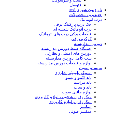
بست و سرسوکت
فتوسل
تلویزیون شهرى smd
جدیدترین محصولات
درب اتوماتیک
جک درب پارکینگ برقی
درب اتوماتیک شیشه ای
قطعات یدکی درب های اتوماتیک
کرکره برقی
دوربین مداربسته
دستگاه ضبط دوربین مداربسته
دوربین های امنیتی و نظارتی
ست کامل دوربین مداربسته
لوازم و قطعات دوربین مداربسته
سیستم صوت
اسپیکر بلوتوثى شارژى
باند اکتیو و پسیو
باند مراسم
باند و ساب
لوازم جانبی صوت
میکروفن ، هدفون ، لوازم کاربردى
میکروفن و لوازم کاربردى
میکسر
میکسر صوتی