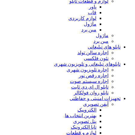
لوازم و قطعات تابلو
پاور
قاب
لوازم کاربردی
ماژول
مین برد
ماژول
مین برد
تابلو های تبلیغاتی
اجاره سالن تولد
نئون فلکسی
تابلوهاى تبلیغاتى و تلویزیون شهری
اجاره تلویزیون شهری
اجاره رقص نور
اجاره سیستم صوت
تابلو ال ای دی ثابت
تابلو روان فولکالر
تجهیزات امنیتى و حفاظتی
آیفن تصویری
الکتروپیک
بهترین انتخاب ها
پنل تصویری
تابا الکترونیک
لوازم و قطعات