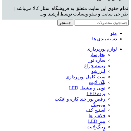
تمام حقوق این سایت متعلق به فروشگاه استار کالا می‌باشد |
طراحی سایت
و
سئو وبسایت
توسط آرشیتا وب
جستجو
منو
دسته بندی ها
لوازم نورپردازی
بخارساز
سازه نور
ریسه چراغ
لیزرشو
ست کامل نورپردازی
بلک لایت
توپی و مشعل LED
پرده LED
رقص نور چند کاره و افکت
مووینگ
استیج کف
فلاشر ها
میز LED
رینگ لایت