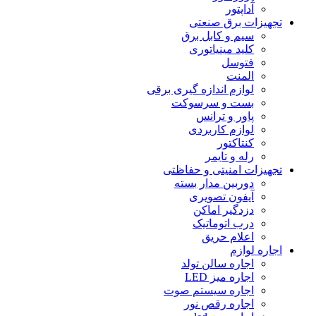
آداپتور
تجهیزات برق صنعتی
سیم و کابل برق
کلید مینیاتورى
فتوسل
المنت
لوازم اندازه گیرى برقى
بست و سرسوکت
پاور و ترانس
لوازم کاربردی
کنتاکتور
رله و تایمر
تجهیزات امنیتى و حفاظتی
دوربین مدار بسته
آیفون تصویری
دزدگیر اماکن
درب اتوماتیک
اعلام حریق
اجاره لوازم
اجاره سالن تولد
اجاره میز LED
اجاره سیستم صوت
اجاره رقص نور