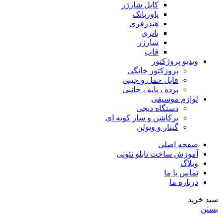
کابل شارژر
پاوربانک
هندزفری
باتری
شارژر
قاب
ویدیو پروژکتور
پروژکتور خانگی
قابل حمل و جیبی
پرده ، پایه ، جانبی
لوازم موسیقی
دستگاه دیجى
پرکاشن و ساز کوبه ای
گیتار و ویولن
صفحه اصلی
آموزش ساخت تابلو نئونی
وبلاگ
تماس با ما
درباره ما
سبد خرید
بستن