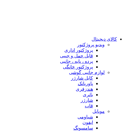
کالای دیجیتال
ويدیو پروژكتور
پروژکتور اداری
قابل حمل و جیبی
پرده ، پایه ، جانبی
پروژکتور خانگی
لوازم جانبی گوشی
کابل شارژر
پاوربانک
هندزفری
باتری
شارژر
قاب
موبایل
شیاومی
ایفون
سامسونگ