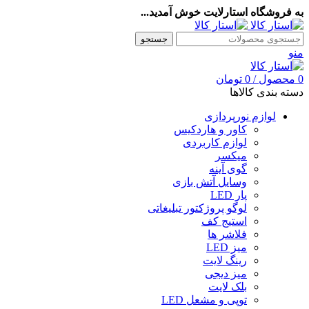
به فروشگاه استارلایت خوش آمدید...
جستجو
منو
0
محصول
/
0
تومان
دسته بندی کالاها
لوازم نورپردازی
کاور و هاردکیس
لوازم کاربردی
میکسر
گوی آینه
وسایل آتش بازی
پار LED
لوگو پروژکتور تبلیغاتی
استیج کف
فلاشر ها
میز LED
رینگ لایت
میز دیجی
بلک لایت
توپی و مشعل LED