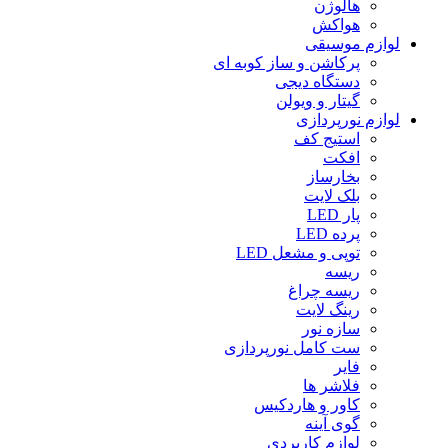
هالوژن
هواکش
لوازم موسیقی
پرکاشن و ساز کوبه ای
دستگاه دیجى
گیتار و ویولن
لوازم نورپردازی
استیج کف
افکت
بخارساز
بلک لایت
پار LED
پرده LED
توپی و مشعل LED
ریسه
ریسه چراغ
رینگ لایت
سازه نور
ست کامل نورپردازی
فایر
فلاشر ها
کاور و هاردکیس
گوی آینه
لوازم کاربردی