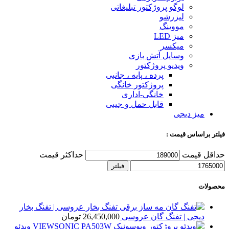
لوگو پروژکتور تبلیغاتی
لیزرشو
مووینگ
میز LED
میکسر
وسایل آتش بازی
ویدیو پروژکتور
پرده ، پایه ، جانبی
پروژکتور خانگی
خانگی-اداری
قابل حمل و جیبی
میز دیجی
فیلتر براساس قیمت :
حداقل قیمت
حداکثر قیمت
فیلتر
محصولات
تفنگ بخار عروسی | تفنگ بخار
دیجی | تفنگ گان عروسی
26,450,000
تومان
ویدئو