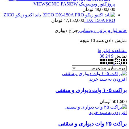
پروژکتور ویوسونیک VIEWSONIC PA503W
48,000,000
تومان
باند اکتیو زیکو ZICO
DX-150A PRO
47,152,000
تومان
خانه
لوازم برقی روشنایی
چراغ ديوارى
نمایش دادن همه 10 نتیجه
مشاهده فیلترها
نمایش
9
24
36
افزودن به سبد خرید
براکت ۱۰۵ وات دیواری و سقفی
501,600
تومان
افزودن به سبد خرید
براکت ۲۵ وات دیواری و سقفی