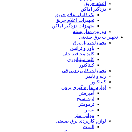
اعلام حریق
دزدگیر اماکن
پک کامل اعلام حریق
تجهیزات اعلام حریق
تجهیزات دزدگیر اماکن
دوربین مدار بسته
تجهیزات برق صنعتی
تجهیزات تابلو برق
پاور و ترانس
کلید محافظ جان
کلید مینیاتورى
کنتاکتور
تجهیزات کاربردى برقى
رله و تایمر
کنتاکتور
لوازم اندازه گیرى برقى
آمپرمتر
ارت سنج
ترمومتر
تستر
مولتى متر
لوازم کاربردى برق صنعتى
المنت