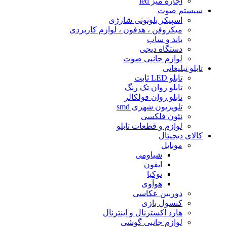
اجاره میز led
سیستم صوت
اسپیکر بلوتوثى شارژى
میکروفن ، هدفون ، لوازم کاربردى
باند و ساب
دستگاه دیجى
لوازم جانبی صوت
تابلو تبلیغاتى
تابلو LED ثابت
تابلو روان تک رنگ
تابلو روان فولکالر
تلویزیون شهرى smd
نئون فلکسی
لوازم و قطعات تابلو
کالای دیجیتال
موبایل
شیاومی
ایفون
نوکیا
هوآوی
دوربین عکاسی
کنسول بازی
هارد اکسترنال و اینترنال
لوازم جانبی گوشی