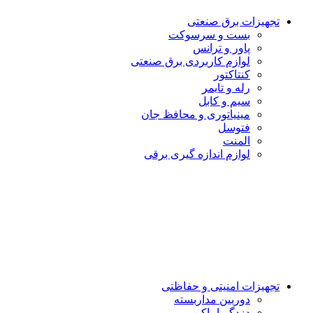
تجهیزات برق صنعتی
بست و سرسوكت
پاور و ترانس
لوازم کاربردی برق صنعتی
کنتاکتور
رله و تایمر
سیم و کابل
مینیاتوری و محافظ جان
فتوسل
المنت
لوازم اندازه گيرى برقى
تجهیزات امنیتى و حفاظتی
دوربین مداربسته
دزدگیراماکن