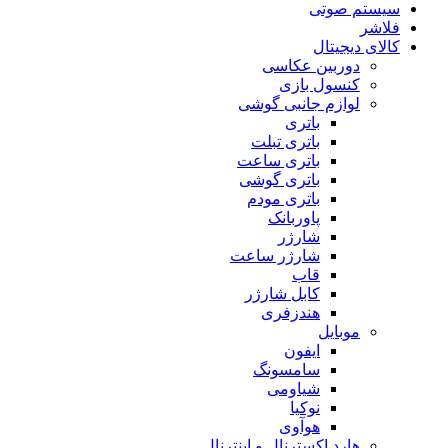
سیستم صوتی
فلاشر
کالای دیجیتال
دوربین عکاسی
کنسول بازی
لوازم جانبی گوشی
باتری
باتری تبلت
باتری ساعت
باتری گوشی
باتری مودم
پاوربانک
شارژر
شارژر ساعت
قاب
کابل شارژر
هندزفری
موبایل
ایفون
سامسونگ
شیاومی
نوکیا
هوآوی
هارد اکسترنال و اینترنال