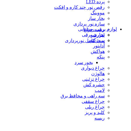
پرده LED
رقص نور چند کاره و افکت
مووینگ
بخار ساز
سازه نور پردازی
لوازم برقی روشنایی
ریسه چراغ
بخاری برقی
لیزرشو
پروژكتور
ست کامل نورپردازی
آداپتور
هواکش
پنکه
بخور سرد
چراغ دیواری
هالوژن
چراغ تزئينى
حشره كش
لامپ
سه راهی و محافظ برق
چراغ سقفی
چراغ ریلی
كليد و پريز
ریسه