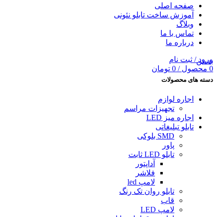
صفحه اصلی
آموزش ساخت تابلو نئونی
وبلاگ
تماس با ما
درباره ما
ورود / ثبت نام
بستن
0
محصول
/
0
تومان
دسته های محصولات
اجاره لوازم
تجهیزات مراسم
اجاره میز LED
تابلو تبلیغاتى
SMD بلوکی
پاور
تابلو LED ثابت
آداپتور
فلاشر
لامپ led
تابلو روان تک رنگ
قاب
لامپ LED