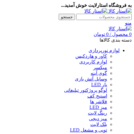
به فروشگاه استارلایت خوش آمدید...
جستجو
منو
0
محصول
/
0
تومان
دسته بندی کالاها
لوازم نورپردازی
کاور و هاردکیس
لوازم کاربردی
میکسر
گوی آینه
وسایل آتش بازی
پار LED
لوگو پروژکتور تبلیغاتی
استیج کف
فلاشر ها
میز LED
رینگ لایت
میز دیجی
بلک لایت
توپی و مشعل LED