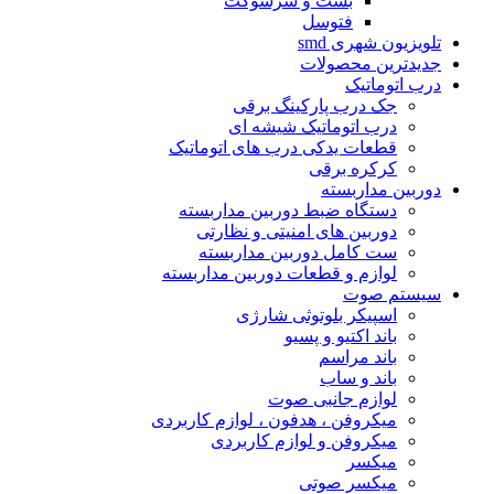
بست و سرسوکت
فتوسل
تلویزیون شهرى smd
جدیدترین محصولات
درب اتوماتیک
جک درب پارکینگ برقی
درب اتوماتیک شیشه ای
قطعات یدکی درب های اتوماتیک
کرکره برقی
دوربین مداربسته
دستگاه ضبط دوربین مداربسته
دوربین های امنیتی و نظارتی
ست کامل دوربین مداربسته
لوازم و قطعات دوربین مداربسته
سیستم صوت
اسپیکر بلوتوثى شارژى
باند اکتیو و پسیو
باند مراسم
باند و ساب
لوازم جانبی صوت
میکروفن ، هدفون ، لوازم کاربردى
میکروفن و لوازم کاربردى
میکسر
میکسر صوتی