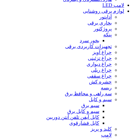
لامپ LED
لوازم برقی روشنایی
آداپتور
بخارى برقى
پروژکتور
پنکه
بخور سرد
تجهیزات کاربردى برقى
چراغ آویز
چراغ تزئینى
چراغ دیوارى
چراغ ریلى
چراغ سقفى
حشره کش
ریسه
سه راهى و محافظ برق
سیم و کابل
سیم برق
سیم و کابل برق
کابل آیفن تلفن آنتن دوربین
کابل فشارقوى
کلید و پریز
لامپ