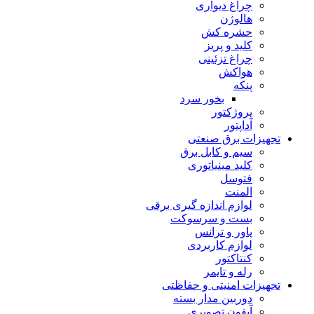
چراغ دیوارى
هالوژن
حشره کش
کلید و پریز
چراغ تزئینى
هواکش
پنکه
بخور سرد
پروژکتور
آداپتور
تجهیزات برق صنعتی
سیم و کابل برق
کلید مینیاتورى
فتوسل
المنت
لوازم اندازه گیرى برقى
بست و سرسوکت
پاور و ترانس
لوازم کاربردی
کنتاکتور
رله و تایمر
تجهیزات امنیتى و حفاظتی
دوربین مدار بسته
آیفون تصویری