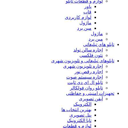
لوازم و قطعات تابلو
پاور
قاب
لوازم کاربردی
ماژول
مین برد
ماژول
مین برد
تابلو های تبلیغاتی
اجاره سالن تولد
نئون فلکسی
تابلوهاى تبلیغاتى و تلویزیون شهری
اجاره تلویزیون شهری
اجاره رقص نور
اجاره سیستم صوت
تابلو ال ای دی ثابت
تابلو روان فولکالر
تجهیزات امنیتى و حفاظتی
آیفن تصویری
الکتروپیک
بهترین انتخاب ها
پنل تصویری
تابا الکترونیک
لوازم و قطعات