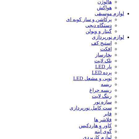
هالوژن
هواکش
لوازم موسیقی
پرکاشن و ساز کوبه ای
دستگاه دیجى
گیتار و ویولن
لوازم نورپردازی
استیج کف
افکت
بخارساز
بلک لایت
پار LED
پرده LED
توپی و مشعل LED
ریسه
ریسه چراغ
رینگ لایت
سازه نور
ست کامل نورپردازی
فایر
فلاشر ها
کاور و هاردکیس
گوی آینه
لوازم کاربردی