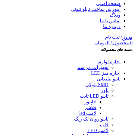
صفحه اصلی
آموزش ساخت تابلو نئونی
وبلاگ
تماس با ما
درباره ما
ورود / ثبت نام
بستن
0
محصول
/
0
تومان
دسته های محصولات
اجاره لوازم
تجهیزات مراسم
اجاره میز LED
تابلو تبلیغاتى
SMD بلوکی
پاور
تابلو LED ثابت
آداپتور
فلاشر
لامپ led
تابلو روان تک رنگ
قاب
لامپ LED