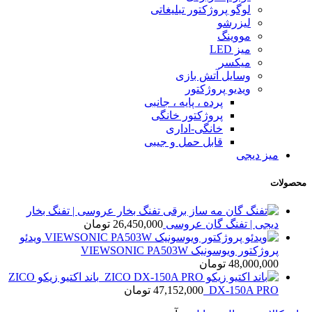
لوگو پروژکتور تبلیغاتی
لیزرشو
مووینگ
میز LED
میکسر
وسایل آتش بازی
ویدیو پروژکتور
پرده ، پایه ، جانبی
پروژکتور خانگی
خانگی-اداری
قابل حمل و جیبی
میز دیجی
محصولات
تفنگ بخار عروسی | تفنگ بخار
دیجی | تفنگ گان عروسی
26,450,000
تومان
ویدئو
پروژکتور ویوسونیک VIEWSONIC PA503W
48,000,000
تومان
باند اکتیو زیکو ZICO
DX-150A PRO
47,152,000
تومان