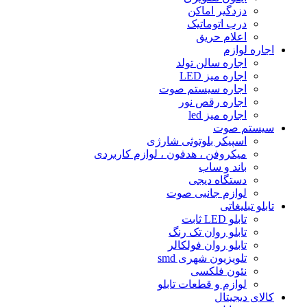
دزدگیر اماکن
درب اتوماتیک
اعلام حریق
اجاره لوازم
اجاره سالن تولد
اجاره میز LED
اجاره سیستم صوت
اجاره رقص نور
اجاره میز led
سیستم صوت
اسپیکر بلوتوثى شارژى
میکروفن ، هدفون ، لوازم کاربردى
باند و ساب
دستگاه دیجى
لوازم جانبی صوت
تابلو تبلیغاتى
تابلو LED ثابت
تابلو روان تک رنگ
تابلو روان فولکالر
تلویزیون شهرى smd
نئون فلکسی
لوازم و قطعات تابلو
کالای دیجیتال