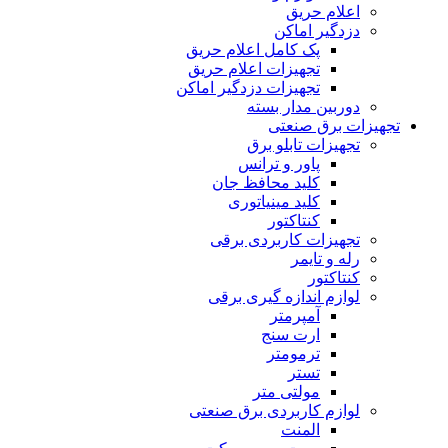
اعلام حریق
دزدگیر اماکن
پک کامل اعلام حریق
تجهیزات اعلام حریق
تجهیزات دزدگیر اماکن
دوربین مدار بسته
تجهیزات برق صنعتی
تجهیزات تابلو برق
پاور و ترانس
کلید محافظ جان
کلید مینیاتورى
کنتاکتور
تجهیزات کاربردى برقى
رله و تایمر
کنتاکتور
لوازم اندازه گیرى برقى
آمپرمتر
ارت سنج
ترمومتر
تستر
مولتى متر
لوازم کاربردى برق صنعتى
المنت