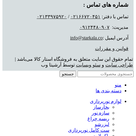
شماره های تماس :
تماس با دفتر:
٠٢١۶۶٧٢٠۴۵١
/
٠٢١٣٣٩٧۵٩٢٠
مدیریت:
٠٩١٢۴۴٨٠٩٠٧
آدرس ایمیل :
info@starkala.co
قوانین و مقررات
تمام حقوق این سایت متعلق به فروشگاه استار کالا می‌باشد |
طراحی سایت
و
سئو وبسایت
توسط آرشیتا وب
جستجو
منو
دسته بندی ها
لوازم نورپردازی
بخارساز
سازه نور
ریسه چراغ
لیزرشو
ست کامل نورپردازی
بلک لایت