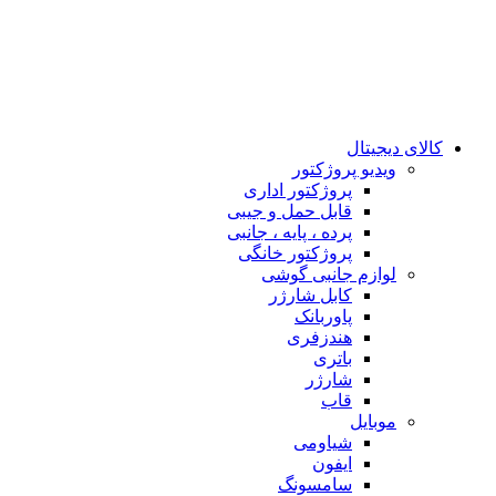
کالای دیجیتال
ويدیو پروژكتور
پروژکتور اداری
قابل حمل و جیبی
پرده ، پایه ، جانبی
پروژکتور خانگی
لوازم جانبی گوشی
کابل شارژر
پاوربانک
هندزفری
باتری
شارژر
قاب
موبایل
شیاومی
ایفون
سامسونگ