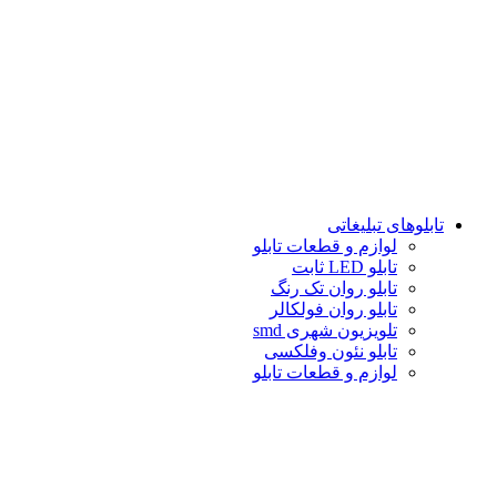
تابلوهاى تبلیغاتى
لوازم و قطعات تابلو
تابلو LED ثابت
تابلو روان تک رنگ
تابلو روان فولكالر
تلويزيون شهرى smd
تابلو نئون وفلکسی
لوازم و قطعات تابلو