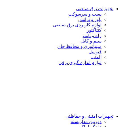
تجهیزات برق صنعتی
بست و سرسوكت
پاور و ترانس
لوازم کاربردی برق صنعتی
کنتاکتور
رله و تایمر
سیم و کابل
مینیاتوری و محافظ جان
فتوسل
المنت
لوازم اندازه گيرى برقى
تجهیزات امنیتى و حفاظتی
دوربین مداربسته
دزدگیراماکن