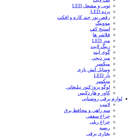
توپی و مشعل LED
پرده LED
رقص نور چند کاره و افکت
مووینگ
استیج کف
فلاشر ها
میز LED
رینگ لایت
گوی آینه
میز دیجی
میکسر
وسایل آتش بازی
پار LED
میکسر
لوگو پروژکتور تبلیغاتی
کاور و هاردکیس
لوازم برقی روشنایی
لامپ
سه راهى و محافظ برق
چراغ سقفى
چراغ ریلى
ریسه
بخارى برقى