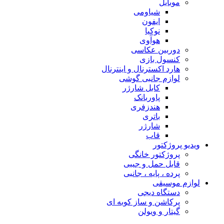
موبایل
شیاومی
ایفون
نوکیا
هوآوی
دوربین عکاسی
کنسول بازی
هارد اکسترنال و اینترنال
لوازم جانبی گوشی
کابل شارژر
پاوربانک
هندزفری
باتری
شارژر
قاب
ویدیو پروژکتور
پروژکتور خانگی
قابل حمل و جیبی
پرده ، پایه ، جانبی
لوازم موسیقی
دستگاه دیجى
پرکاشن و ساز کوبه ای
گیتار و ویولن