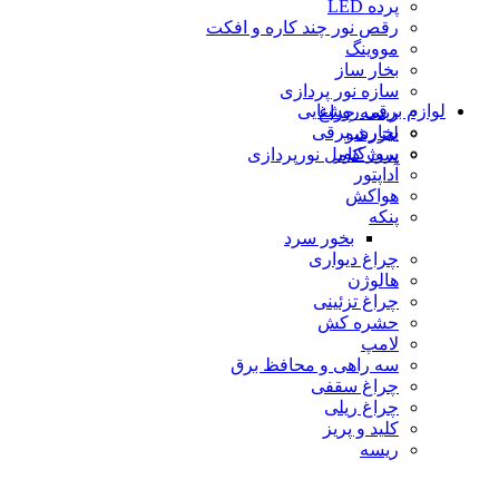
پرده LED
رقص نور چند کاره و افکت
مووینگ
بخار ساز
سازه نور پردازی
لوازم برقی روشنایی
ریسه چراغ
بخاری برقی
لیزرشو
پروژكتور
ست کامل نورپردازی
آداپتور
هواکش
پنکه
بخور سرد
چراغ دیواری
هالوژن
چراغ تزئينى
حشره كش
لامپ
سه راهی و محافظ برق
چراغ سقفی
چراغ ریلی
كليد و پريز
ریسه