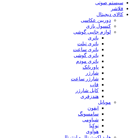
سیستم صوتی
فلاشر
کالای دیجیتال
دوربین عکاسی
کنسول بازی
لوازم جانبی گوشی
باتری
باتری تبلت
باتری ساعت
باتری گوشی
باتری مودم
پاوربانک
شارژر
شارژر ساعت
قاب
کابل شارژر
هندزفری
موبایل
ایفون
سامسونگ
شیاومی
نوکیا
هوآوی
هارد اکسترنال و اینترنال