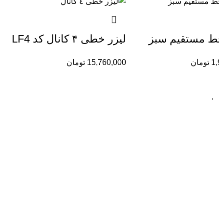
خط مستقیم سبز
لیزر خطى ۴ کانال کد LF4
1,
تومان
15,760,000
تومان
→