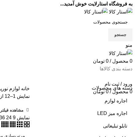
به فروشگاه استارلایت خوش آمدید...
جستجو
منو
0
محصول
/
0
تومان
دسته بندی کالاها
ورود / ثبت نام
دسته های محصولات
خانه
لوازم نورپ
0
محصول
/
0
تومان
نمایش 1–12 از 38 نتیجه
اجاره لوازم
مشاهده فیلتره
اجاره میز LED
نمایش
9
24
36
تابلو تبلیغاتى