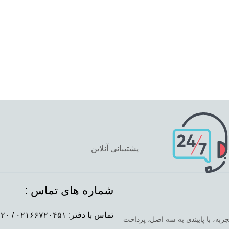
پشتیبانی آنلاین
شماره های تماس :
تماس با دفتر:
٠٢١۶۶٧٢٠۴۵١
/
٩٢٠
جربه، با پایبندی به سه اصل، پرداخت