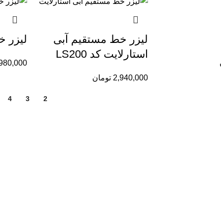
لیزر خط مستقیم آبى
لیزر 
استارلایت کد LS200
980,000
2,940,000
تومان
4
3
2
1