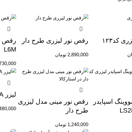
 کد۱۲۳
رقص نور لیزرى طرح دار
رقص نو
L6M
ان
2,890,000
تومان
730,000
لیزر LED A
وینگ اسپایدر
رقص نور مینی مدل لیزری
480,000
طرح دار
1,240,000
تومان