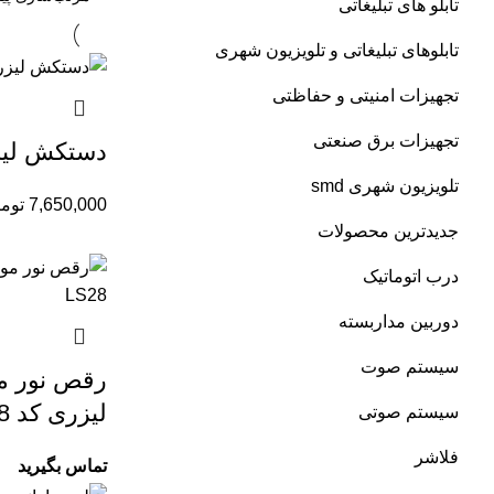
تابلو های تبلیغاتی
تابلوهاى تبلیغاتى و تلویزیون شهری
تجهیزات امنیتى و حفاظتی
تجهیزات برق صنعتی
دستکش لیزرى
تلویزیون شهرى smd
7,650,000
توم
جدیدترین محصولات
درب اتوماتیک
دوربین مداربسته
سیستم صوت
رقص نور مو
لیزرى کد LS28
سیستم صوتی
فلاشر
تماس بگیرید