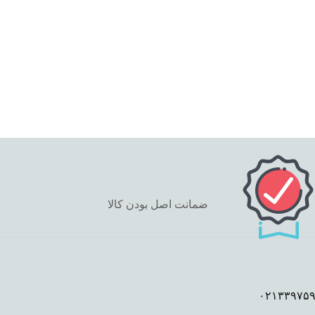
ضمانت اصل بودن کالا
٠٢١٣٣٩٧۵