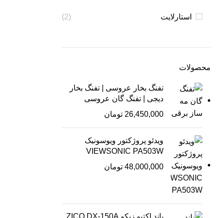
استارلايت
(2)
محصولات
تفنگ بخار عروسی | تفنگ بخار
دیجی | تفنگ گان عروسی
26,450,000
تومان
ویدئو پروژکتور ویوسونیک
VIEWSONIC PA503W
48,000,000
تومان
باند اکتیو زیکو ZICO DX-150A