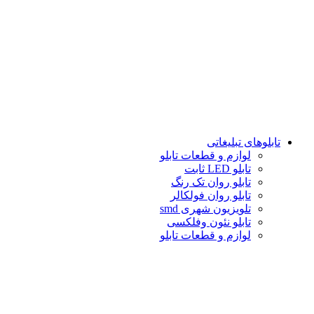
تابلوهاى تبلیغاتى
لوازم و قطعات تابلو
تابلو LED ثابت
تابلو روان تک رنگ
تابلو روان فولكالر
تلويزيون شهرى smd
تابلو نئون وفلکسی
لوازم و قطعات تابلو