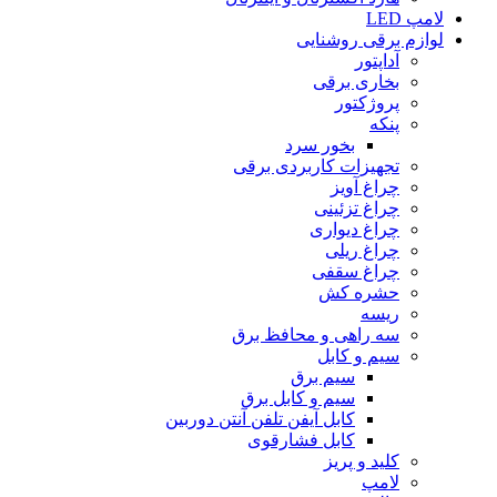
لامپ LED
لوازم برقی روشنایی
آداپتور
بخارى برقى
پروژکتور
پنکه
بخور سرد
تجهیزات کاربردى برقى
چراغ آویز
چراغ تزئینى
چراغ دیوارى
چراغ ریلى
چراغ سقفى
حشره کش
ریسه
سه راهى و محافظ برق
سیم و کابل
سیم برق
سیم و کابل برق
کابل آیفن تلفن آنتن دوربین
کابل فشارقوى
کلید و پریز
لامپ