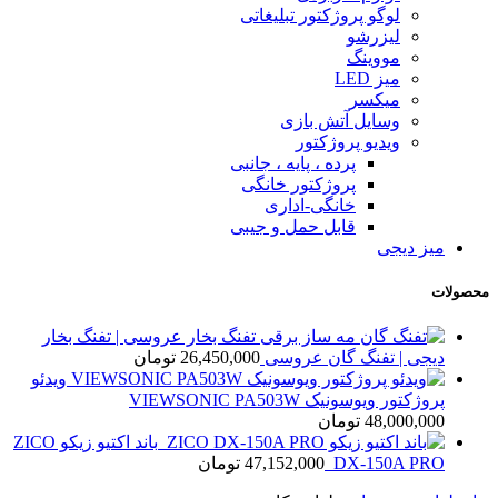
لوگو پروژکتور تبلیغاتی
لیزرشو
مووینگ
میز LED
میکسر
وسایل آتش بازی
ویدیو پروژکتور
پرده ، پایه ، جانبی
پروژکتور خانگی
خانگی-اداری
قابل حمل و جیبی
میز دیجی
محصولات
تفنگ بخار عروسی | تفنگ بخار
دیجی | تفنگ گان عروسی
26,450,000
تومان
ویدئو
پروژکتور ویوسونیک VIEWSONIC PA503W
48,000,000
تومان
باند اکتیو زیکو ZICO
DX-150A PRO
47,152,000
تومان