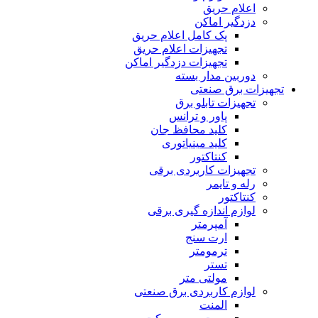
اعلام حریق
دزدگیر اماکن
پک کامل اعلام حریق
تجهیزات اعلام حریق
تجهیزات دزدگیر اماکن
دوربین مدار بسته
تجهیزات برق صنعتی
تجهیزات تابلو برق
پاور و ترانس
کلید محافظ جان
کلید مینیاتورى
کنتاکتور
تجهیزات کاربردى برقى
رله و تایمر
کنتاکتور
لوازم اندازه گیرى برقى
آمپرمتر
ارت سنج
ترمومتر
تستر
مولتى متر
لوازم کاربردى برق صنعتى
المنت