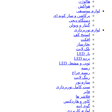
هالوژن
هواکش
لوازم موسیقی
پرکاشن و ساز کوبه ای
دستگاه دیجى
گیتار و ویولن
لوازم نورپردازی
استیج کف
افکت
بخارساز
بلک لایت
پار LED
پرده LED
توپی و مشعل LED
ریسه
ریسه چراغ
رینگ لایت
سازه نور
ست کامل نورپردازی
فایر
فلاشر ها
کاور و هاردکیس
گوی آینه
لوازم کاربردی