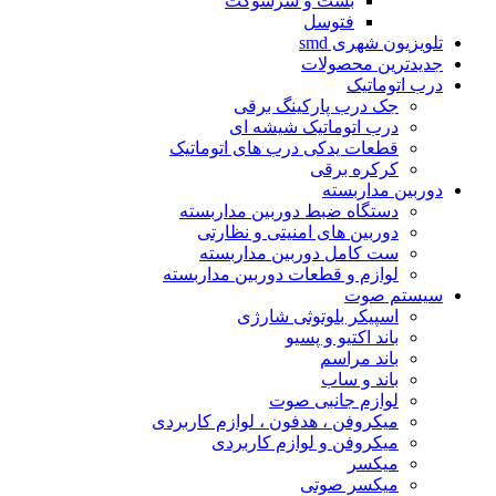
بست و سرسوکت
فتوسل
تلویزیون شهرى smd
جدیدترین محصولات
درب اتوماتیک
جک درب پارکینگ برقی
درب اتوماتیک شیشه ای
قطعات یدکی درب های اتوماتیک
کرکره برقی
دوربین مداربسته
دستگاه ضبط دوربین مداربسته
دوربین های امنیتی و نظارتی
ست کامل دوربین مداربسته
لوازم و قطعات دوربین مداربسته
سیستم صوت
اسپیکر بلوتوثى شارژى
باند اکتیو و پسیو
باند مراسم
باند و ساب
لوازم جانبی صوت
میکروفن ، هدفون ، لوازم کاربردى
میکروفن و لوازم کاربردى
میکسر
میکسر صوتی