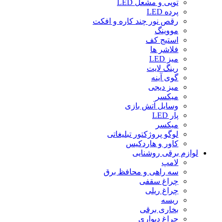
توپی و مشعل LED
پرده LED
رقص نور چند کاره و افکت
مووینگ
استیج کف
فلاشر ها
میز LED
رینگ لایت
گوی آینه
میز دیجی
میکسر
وسایل آتش بازی
پار LED
میکسر
لوگو پروژکتور تبلیغاتی
کاور و هاردکیس
لوازم برقی روشنایی
لامپ
سه راهى و محافظ برق
چراغ سقفى
چراغ ریلى
ریسه
بخارى برقى
چراغ دیوارى