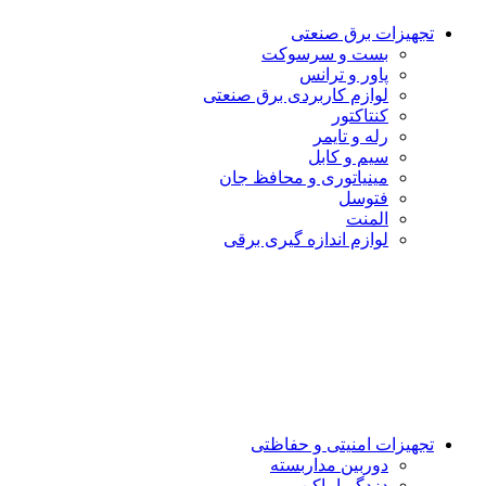
تجهیزات برق صنعتی
بست و سرسوكت
پاور و ترانس
لوازم کاربردی برق صنعتی
کنتاکتور
رله و تایمر
سیم و کابل
مینیاتوری و محافظ جان
فتوسل
المنت
لوازم اندازه گيرى برقى
تجهیزات امنیتى و حفاظتی
دوربین مداربسته
دزدگیراماکن