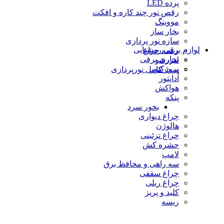
پرده LED
رقص نور چند کاره و افکت
مووینگ
بخار ساز
سازه نور پردازی
لوازم برقی روشنایی
ریسه چراغ
بخاری برقی
لیزرشو
پروژكتور
ست کامل نورپردازی
آداپتور
هواکش
پنکه
بخور سرد
چراغ دیواری
هالوژن
چراغ تزئينى
حشره كش
لامپ
سه راهی و محافظ برق
چراغ سقفی
چراغ ریلی
كليد و پريز
ریسه