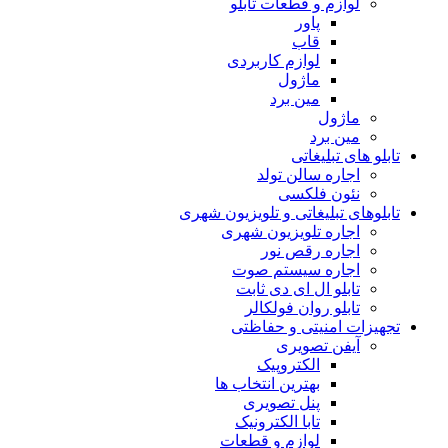
لوازم و قطعات تابلو
پاور
قاب
لوازم کاربردی
ماژول
مین برد
ماژول
مین برد
تابلو های تبلیغاتی
اجاره سالن تولد
نئون فلکسی
تابلوهاى تبلیغاتى و تلویزیون شهری
اجاره تلویزیون شهری
اجاره رقص نور
اجاره سیستم صوت
تابلو ال ای دی ثابت
تابلو روان فولکالر
تجهیزات امنیتى و حفاظتی
آیفن تصویری
الکتروپیک
بهترین انتخاب ها
پنل تصویری
تابا الکترونیک
لوازم و قطعات