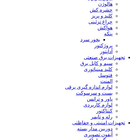
هالوژن
حشره کش
کلید و پریز
چراغ تزئینى
هواکش
پنکه
بخور سرد
پروژکتور
آداپتور
تجهیزات برق صنعتی
سیم و کابل برق
کلید مینیاتورى
فتوسل
المنت
لوازم اندازه گیرى برقى
بست و سرسوکت
پاور و ترانس
لوازم کاربردی
کنتاکتور
رله و تایمر
تجهیزات امنیتى و حفاظتی
دوربین مدار بسته
آیفون تصویری