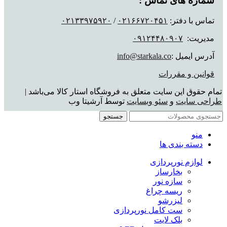
شماره های تماس :
تماس با دفتر:
٠٢١۶۶٧٢٠۴۵١
/
٠٢١٣٣٩٧۵٩٢٠
مدیریت:
٠٩١٢۴۴٨٠٩٠٧
آدرس ایمیل :
info@starkala.co
قوانین و مقررات
تمام حقوق این سایت متعلق به فروشگاه استار کالا می‌باشد |
طراحی سایت
و
سئو وبسایت
توسط آرشیتا وب
جستجو
منو
دسته بندی ها
لوازم نورپردازی
بخارساز
سازه نور
ریسه چراغ
لیزرشو
ست کامل نورپردازی
بلک لایت