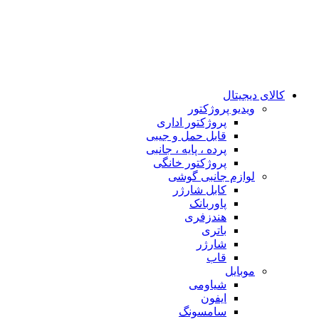
کالای دیجیتال
ويدیو پروژكتور
پروژکتور اداری
قابل حمل و جیبی
پرده ، پایه ، جانبی
پروژکتور خانگی
لوازم جانبی گوشی
کابل شارژر
پاوربانک
هندزفری
باتری
شارژر
قاب
موبایل
شیاومی
ایفون
سامسونگ