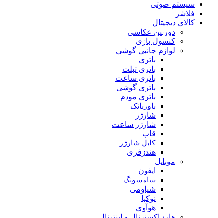
سیستم صوتی
فلاشر
کالای دیجیتال
دوربین عکاسی
کنسول بازی
لوازم جانبی گوشی
باتری
باتری تبلت
باتری ساعت
باتری گوشی
باتری مودم
پاوربانک
شارژر
شارژر ساعت
قاب
کابل شارژر
هندزفری
موبایل
ایفون
سامسونگ
شیاومی
نوکیا
هوآوی
هارد اکسترنال و اینترنال