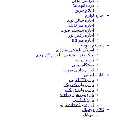
دزدگیر اماکن
درب اتوماتیک
اعلام حریق
اجاره لوازم
اجاره سالن تولد
اجاره میز LED
اجاره سیستم صوت
اجاره رقص نور
اجاره میز led
سیستم صوت
اسپیکر بلوتوثى شارژى
میکروفن ، هدفون ، لوازم کاربردى
باند و ساب
دستگاه دیجى
لوازم جانبی صوت
تابلو تبلیغاتى
تابلو LED ثابت
تابلو روان تک رنگ
تابلو روان فولکالر
تلویزیون شهرى smd
نئون فلکسی
لوازم و قطعات تابلو
کالای دیجیتال
موبایل