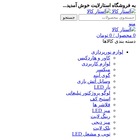
به فروشگاه استارلایت خوش آمدید...
جستجو
منو
0
محصول
/
0
تومان
دسته بندی کالاها
لوازم نورپردازی
کاور و هاردکیس
لوازم کاربردی
میکسر
گوی آینه
وسایل آتش بازی
پار LED
لوگو پروژکتور تبلیغاتی
استیج کف
فلاشر ها
میز LED
رینگ لایت
میز دیجی
بلک لایت
توپی و مشعل LED