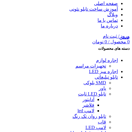
صفحه اصلی
آموزش ساخت تابلو نئونی
وبلاگ
تماس با ما
درباره ما
ورود / ثبت نام
بستن
0
محصول
/
0
تومان
دسته های محصولات
اجاره لوازم
تجهیزات مراسم
اجاره میز LED
تابلو تبلیغاتى
SMD بلوکی
پاور
تابلو LED ثابت
آداپتور
فلاشر
لامپ led
تابلو روان تک رنگ
قاب
لامپ LED