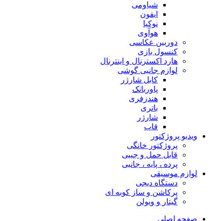
شیاومی
ایفون
نوکیا
هوآوی
دوربین عکاسی
کنسول بازی
هارد اکسترنال و اینترنال
لوازم جانبی گوشی
کابل شارژر
پاوربانک
هندزفری
باتری
شارژر
قاب
ویدیو پروژکتور
پروژکتور خانگی
قابل حمل و جیبی
پرده ، پایه ، جانبی
لوازم موسیقی
دستگاه دیجى
پرکاشن و ساز کوبه ای
گیتار و ویولن
صفحه اصلی