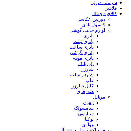
سیستم صوتی
فلاشر
کالای دیجیتال
دوربین عکاسی
کنسول بازی
لوازم جانبی گوشی
باتری
باتری تبلت
باتری ساعت
باتری گوشی
باتری مودم
پاوربانک
شارژر
شارژر ساعت
قاب
کابل شارژر
هندزفری
موبایل
ایفون
سامسونگ
شیاومی
نوکیا
هوآوی
هارد اکسترنال و اینترنال