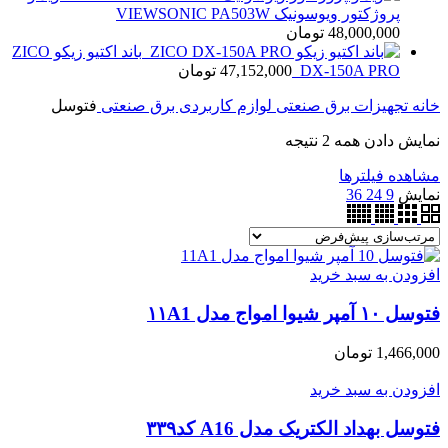
پروژکتور ویوسونیک VIEWSONIC PA503W
48,000,000
تومان
باند اکتیو زیکو ZICO
DX-150A PRO
47,152,000
تومان
خانه
تجهیزات برق صنعتی
لوازم كاربردى برق صنعتى
فتوسل
نمایش دادن همه 2 نتیجه
مشاهده فیلترها
نمایش
9
24
36
افزودن به سبد خرید
فتوسل ۱۰ آمپر شیوا امواج مدل ۱۱A1
1,466,000
تومان
افزودن به سبد خرید
فتوسل بهداد الکتریک مدل A16 کد۳۳۹