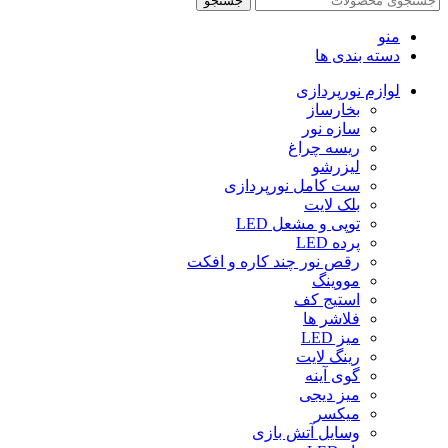
جستجو
منو
دسته بندی ها
لوازم نورپردازی
بخارساز
سازه نور
ریسه چراغ
لیزرشو
ست کامل نورپردازی
بلک لایت
توپی و مشعل LED
پرده LED
رقص نور چند کاره و افکت
مووینگ
استیج کف
فلاشر ها
میز LED
رینگ لایت
گوی آینه
میز دیجی
میکسر
وسایل آتش بازی