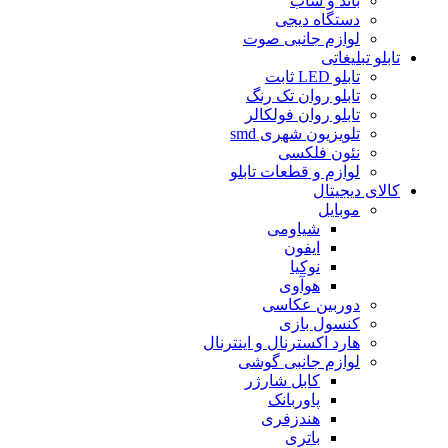
باند و ساب
دستگاه دیجى
لوازم جانبی صوت
تابلو تبلیغاتى
تابلو LED ثابت
تابلو روان تک رنگ
تابلو روان فولکالر
تلویزیون شهرى smd
نئون فلکسی
لوازم و قطعات تابلو
کالای دیجیتال
موبایل
شیاومی
ایفون
نوکیا
هوآوی
دوربین عکاسی
کنسول بازی
هارد اکسترنال و اینترنال
لوازم جانبی گوشی
کابل شارژر
پاوربانک
هندزفری
باتری