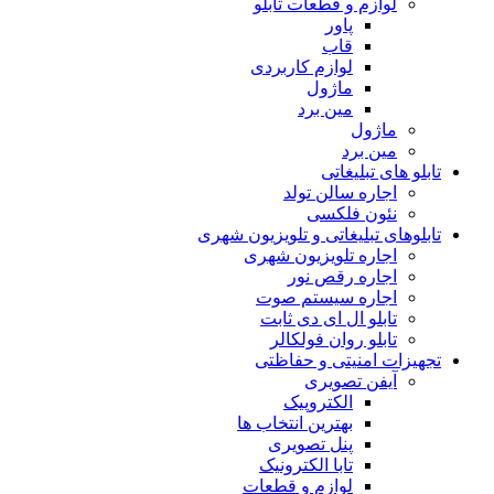
لوازم و قطعات تابلو
پاور
قاب
لوازم کاربردی
ماژول
مین برد
ماژول
مین برد
تابلو های تبلیغاتی
اجاره سالن تولد
نئون فلکسی
تابلوهاى تبلیغاتى و تلویزیون شهری
اجاره تلویزیون شهری
اجاره رقص نور
اجاره سیستم صوت
تابلو ال ای دی ثابت
تابلو روان فولکالر
تجهیزات امنیتى و حفاظتی
آیفن تصویری
الکتروپیک
بهترین انتخاب ها
پنل تصویری
تابا الکترونیک
لوازم و قطعات