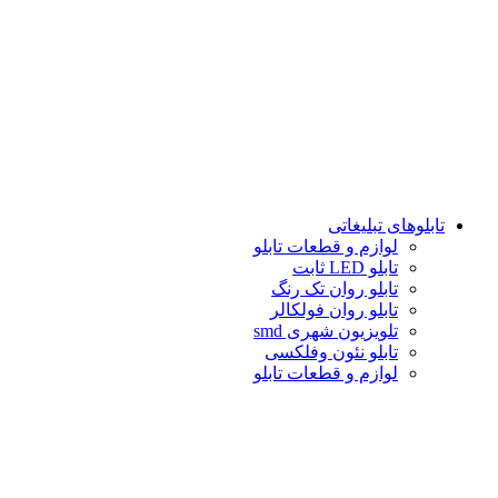
تابلوهاى تبلیغاتى
لوازم و قطعات تابلو
تابلو LED ثابت
تابلو روان تک رنگ
تابلو روان فولكالر
تلويزيون شهرى smd
تابلو نئون وفلکسی
لوازم و قطعات تابلو