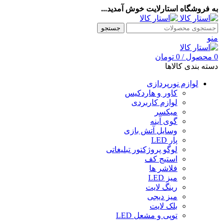
به فروشگاه استارلایت خوش آمدید...
جستجو
منو
0
محصول
/
0
تومان
دسته بندی کالاها
لوازم نورپردازی
کاور و هاردکیس
لوازم کاربردی
میکسر
گوی آینه
وسایل آتش بازی
پار LED
لوگو پروژکتور تبلیغاتی
استیج کف
فلاشر ها
میز LED
رینگ لایت
میز دیجی
بلک لایت
توپی و مشعل LED