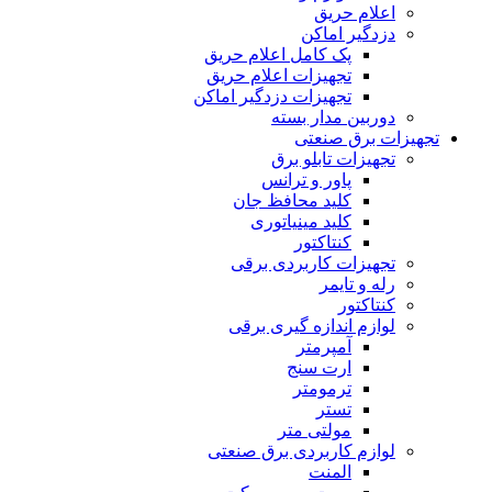
اعلام حریق
دزدگیر اماکن
پک کامل اعلام حریق
تجهیزات اعلام حریق
تجهیزات دزدگیر اماکن
دوربین مدار بسته
تجهیزات برق صنعتی
تجهیزات تابلو برق
پاور و ترانس
کلید محافظ جان
کلید مینیاتورى
کنتاکتور
تجهیزات کاربردى برقى
رله و تایمر
کنتاکتور
لوازم اندازه گیرى برقى
آمپرمتر
ارت سنج
ترمومتر
تستر
مولتى متر
لوازم کاربردى برق صنعتى
المنت