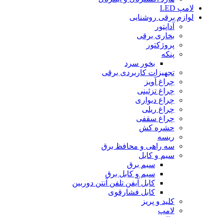
لامپ LED
لوازم برقی روشنایی
آداپتور
بخارى برقى
پروژکتور
پنکه
بخور سرد
تجهیزات کاربردى برقى
چراغ آویز
چراغ تزئینى
چراغ دیوارى
چراغ ریلى
چراغ سقفى
حشره کش
ریسه
سه راهى و محافظ برق
سیم و کابل
سیم برق
سیم و کابل برق
کابل آیفن تلفن آنتن دوربین
کابل فشارقوى
کلید و پریز
لامپ