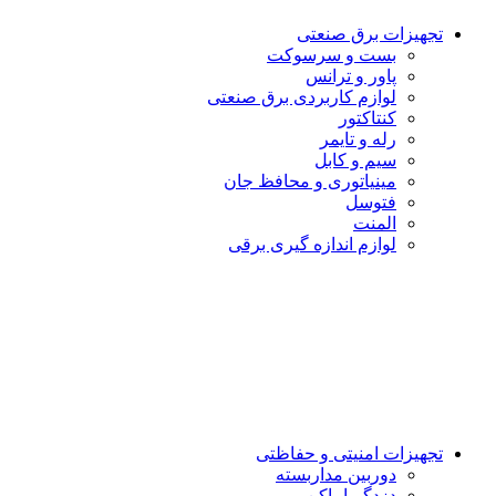
تجهیزات برق صنعتی
بست و سرسوكت
پاور و ترانس
لوازم کاربردی برق صنعتی
کنتاکتور
رله و تایمر
سیم و کابل
مینیاتوری و محافظ جان
فتوسل
المنت
لوازم اندازه گيرى برقى
تجهیزات امنیتى و حفاظتی
دوربین مداربسته
دزدگیراماکن