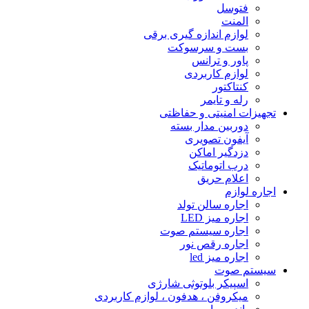
فتوسل
المنت
لوازم اندازه گیرى برقى
بست و سرسوکت
پاور و ترانس
لوازم کاربردی
کنتاکتور
رله و تایمر
تجهیزات امنیتى و حفاظتی
دوربین مدار بسته
آیفون تصویری
دزدگیر اماکن
درب اتوماتیک
اعلام حریق
اجاره لوازم
اجاره سالن تولد
اجاره میز LED
اجاره سیستم صوت
اجاره رقص نور
اجاره میز led
سیستم صوت
اسپیکر بلوتوثى شارژى
میکروفن ، هدفون ، لوازم کاربردى