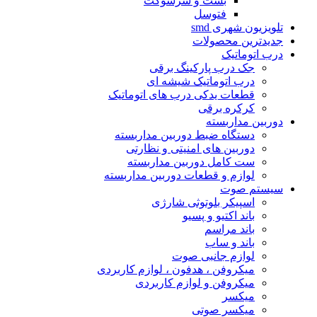
بست و سرسوکت
فتوسل
تلویزیون شهرى smd
جدیدترین محصولات
درب اتوماتیک
جک درب پارکینگ برقی
درب اتوماتیک شیشه ای
قطعات یدکی درب های اتوماتیک
کرکره برقی
دوربین مداربسته
دستگاه ضبط دوربین مداربسته
دوربین های امنیتی و نظارتی
ست کامل دوربین مداربسته
لوازم و قطعات دوربین مداربسته
سیستم صوت
اسپیکر بلوتوثى شارژى
باند اکتیو و پسیو
باند مراسم
باند و ساب
لوازم جانبی صوت
میکروفن ، هدفون ، لوازم کاربردى
میکروفن و لوازم کاربردى
میکسر
میکسر صوتی