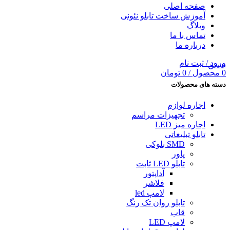
صفحه اصلی
آموزش ساخت تابلو نئونی
وبلاگ
تماس با ما
درباره ما
ورود / ثبت نام
بستن
0
محصول
/
0
تومان
دسته های محصولات
اجاره لوازم
تجهیزات مراسم
اجاره میز LED
تابلو تبلیغاتى
SMD بلوکی
پاور
تابلو LED ثابت
آداپتور
فلاشر
لامپ led
تابلو روان تک رنگ
قاب
لامپ LED