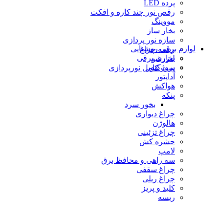
پرده LED
رقص نور چند کاره و افکت
مووینگ
بخار ساز
سازه نور پردازی
لوازم برقی روشنایی
ریسه چراغ
بخاری برقی
لیزرشو
پروژكتور
ست کامل نورپردازی
آداپتور
هواکش
پنکه
بخور سرد
چراغ دیواری
هالوژن
چراغ تزئينى
حشره كش
لامپ
سه راهی و محافظ برق
چراغ سقفی
چراغ ریلی
كليد و پريز
ریسه