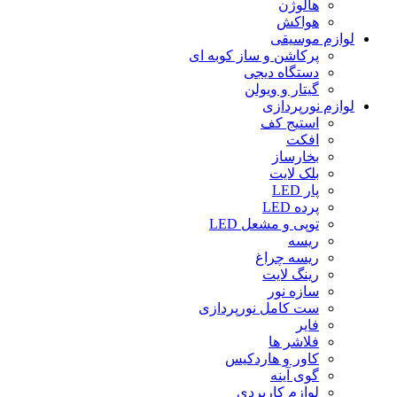
هالوژن
هواکش
لوازم موسیقی
پرکاشن و ساز کوبه ای
دستگاه دیجى
گیتار و ویولن
لوازم نورپردازی
استیج کف
افکت
بخارساز
بلک لایت
پار LED
پرده LED
توپی و مشعل LED
ریسه
ریسه چراغ
رینگ لایت
سازه نور
ست کامل نورپردازی
فایر
فلاشر ها
کاور و هاردکیس
گوی آینه
لوازم کاربردی