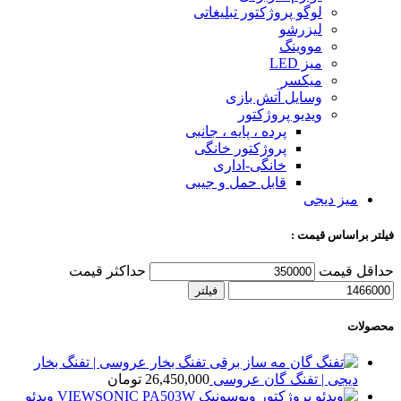
لوگو پروژکتور تبلیغاتی
لیزرشو
مووینگ
میز LED
میکسر
وسایل آتش بازی
ویدیو پروژکتور
پرده ، پایه ، جانبی
پروژکتور خانگی
خانگی-اداری
قابل حمل و جیبی
میز دیجی
فیلتر براساس قیمت :
حداقل قیمت
حداکثر قیمت
فیلتر
محصولات
تفنگ بخار عروسی | تفنگ بخار
دیجی | تفنگ گان عروسی
26,450,000
تومان
ویدئو