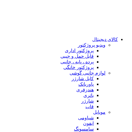
کالای دیجیتال
ويدیو پروژكتور
پروژکتور اداری
قابل حمل و جیبی
پرده ، پایه ، جانبی
پروژکتور خانگی
لوازم جانبی گوشی
کابل شارژر
پاوربانک
هندزفری
باتری
شارژر
قاب
موبایل
شیاومی
ایفون
سامسونگ