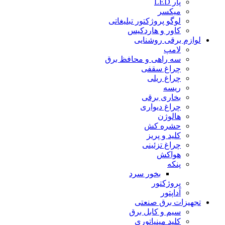
پار LED
میکسر
لوگو پروژکتور تبلیغاتی
کاور و هاردکیس
لوازم برقی روشنایی
لامپ
سه راهى و محافظ برق
چراغ سقفى
چراغ ریلى
ریسه
بخارى برقى
چراغ دیوارى
هالوژن
حشره کش
کلید و پریز
چراغ تزئینى
هواکش
پنکه
بخور سرد
پروژکتور
آداپتور
تجهیزات برق صنعتی
سیم و کابل برق
کلید مینیاتورى