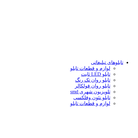
تابلوهاى تبلیغاتى
لوازم و قطعات تابلو
تابلو LED ثابت
تابلو روان تک رنگ
تابلو روان فولكالر
تلويزيون شهرى smd
تابلو نئون وفلکسی
لوازم و قطعات تابلو