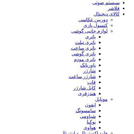
سیستم صوتی
فلاشر
کالای دیجیتال
دوربین عکاسی
کنسول بازی
لوازم جانبی گوشی
باتری
باتری تبلت
باتری ساعت
باتری گوشی
باتری مودم
پاوربانک
شارژر
شارژر ساعت
قاب
کابل شارژر
هندزفری
موبایل
ایفون
سامسونگ
شیاومی
نوکیا
هوآوی
هارد اکسترنال و اینترنال