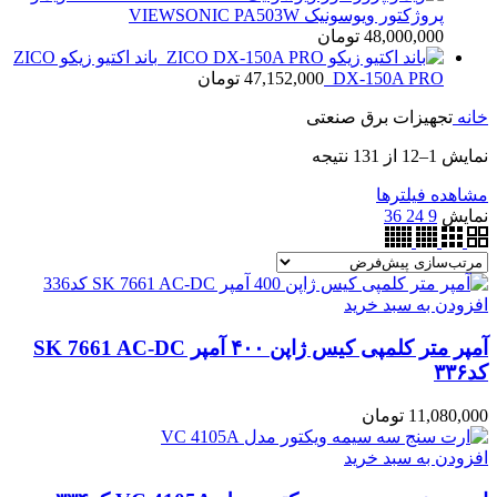
پروژکتور ویوسونیک VIEWSONIC PA503W
48,000,000
تومان
باند اکتیو زیکو ZICO
DX-150A PRO
47,152,000
تومان
خانه
تجهیزات برق صنعتی
نمایش 1–12 از 131 نتیجه
مشاهده فیلترها
نمایش
9
24
36
افزودن به سبد خرید
آمپر متر کلمپی کیس ژاپن ۴۰۰ آمپر SK 7661 AC-DC
کد۳۳۶
11,080,000
تومان
افزودن به سبد خرید