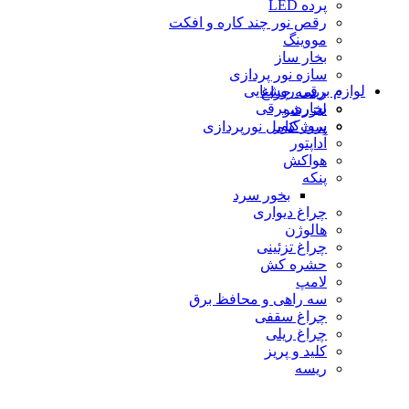
پرده LED
رقص نور چند کاره و افکت
مووینگ
بخار ساز
سازه نور پردازی
لوازم برقی روشنایی
ریسه چراغ
بخاری برقی
لیزرشو
پروژكتور
ست کامل نورپردازی
آداپتور
هواکش
پنکه
بخور سرد
چراغ دیواری
هالوژن
چراغ تزئينى
حشره كش
لامپ
سه راهی و محافظ برق
چراغ سقفی
چراغ ریلی
كليد و پريز
ریسه