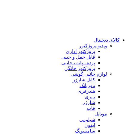
کالای دیجیتال
ويدیو پروژكتور
پروژکتور اداری
قابل حمل و جیبی
پرده ، پایه ، جانبی
پروژکتور خانگی
لوازم جانبی گوشی
کابل شارژر
پاوربانک
هندزفری
باتری
شارژر
قاب
موبایل
شیاومی
ایفون
سامسونگ