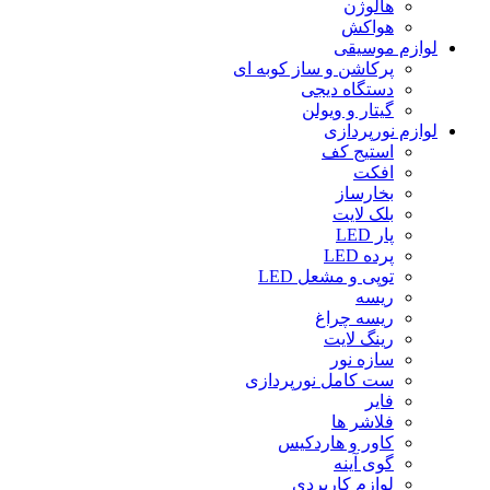
هالوژن
هواکش
لوازم موسیقی
پرکاشن و ساز کوبه ای
دستگاه دیجى
گیتار و ویولن
لوازم نورپردازی
استیج کف
افکت
بخارساز
بلک لایت
پار LED
پرده LED
توپی و مشعل LED
ریسه
ریسه چراغ
رینگ لایت
سازه نور
ست کامل نورپردازی
فایر
فلاشر ها
کاور و هاردکیس
گوی آینه
لوازم کاربردی