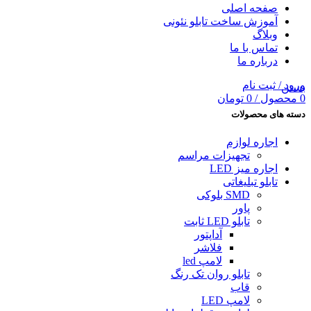
صفحه اصلی
آموزش ساخت تابلو نئونی
وبلاگ
تماس با ما
درباره ما
ورود / ثبت نام
بستن
0
محصول
/
0
تومان
دسته های محصولات
اجاره لوازم
تجهیزات مراسم
اجاره میز LED
تابلو تبلیغاتى
SMD بلوکی
پاور
تابلو LED ثابت
آداپتور
فلاشر
لامپ led
تابلو روان تک رنگ
قاب
لامپ LED