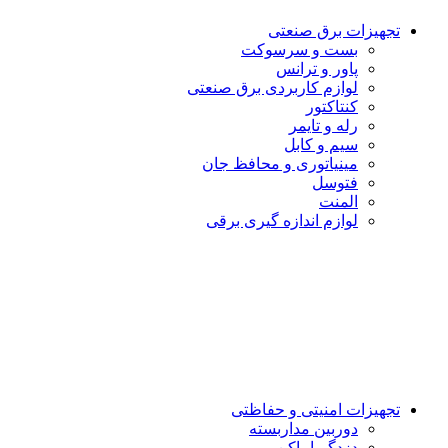
تجهیزات برق صنعتی
بست و سرسوكت
پاور و ترانس
لوازم کاربردی برق صنعتی
کنتاکتور
رله و تایمر
سیم و کابل
مینیاتوری و محافظ جان
فتوسل
المنت
لوازم اندازه گيرى برقى
تجهیزات امنیتى و حفاظتی
دوربین مداربسته
دزدگیراماکن