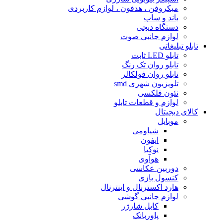
میکروفن ، هدفون ، لوازم کاربردى
باند و ساب
دستگاه دیجى
لوازم جانبی صوت
تابلو تبلیغاتى
تابلو LED ثابت
تابلو روان تک رنگ
تابلو روان فولکالر
تلویزیون شهرى smd
نئون فلکسی
لوازم و قطعات تابلو
کالای دیجیتال
موبایل
شیاومی
ایفون
نوکیا
هوآوی
دوربین عکاسی
کنسول بازی
هارد اکسترنال و اینترنال
لوازم جانبی گوشی
کابل شارژر
پاوربانک