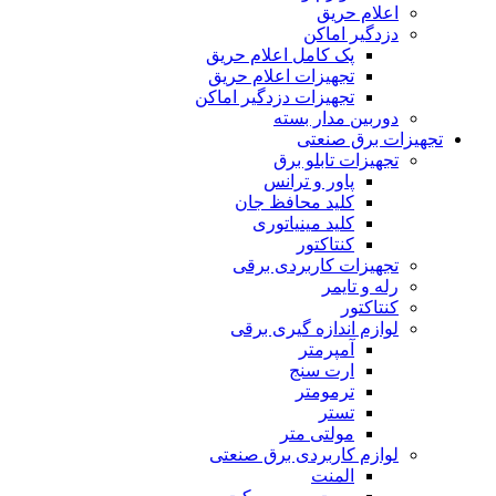
اعلام حریق
دزدگیر اماکن
پک کامل اعلام حریق
تجهیزات اعلام حریق
تجهیزات دزدگیر اماکن
دوربین مدار بسته
تجهیزات برق صنعتی
تجهیزات تابلو برق
پاور و ترانس
کلید محافظ جان
کلید مینیاتورى
کنتاکتور
تجهیزات کاربردى برقى
رله و تایمر
کنتاکتور
لوازم اندازه گیرى برقى
آمپرمتر
ارت سنج
ترمومتر
تستر
مولتى متر
لوازم کاربردى برق صنعتى
المنت