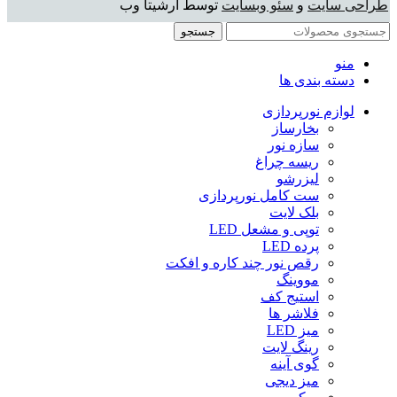
طراحی سایت
و
سئو وبسایت
توسط آرشیتا وب
جستجو
منو
دسته بندی ها
لوازم نورپردازی
بخارساز
سازه نور
ریسه چراغ
لیزرشو
ست کامل نورپردازی
بلک لایت
توپی و مشعل LED
پرده LED
رقص نور چند کاره و افکت
مووینگ
استیج کف
فلاشر ها
میز LED
رینگ لایت
گوی آینه
میز دیجی