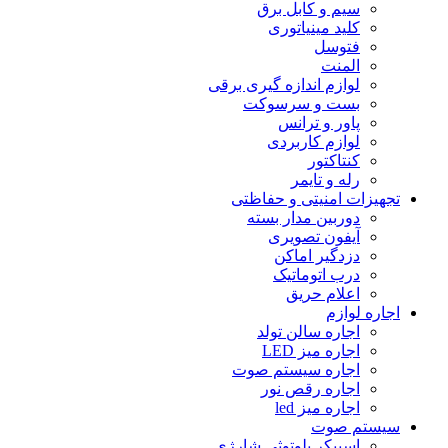
سیم و کابل برق
کلید مینیاتورى
فتوسل
المنت
لوازم اندازه گیرى برقى
بست و سرسوکت
پاور و ترانس
لوازم کاربردی
کنتاکتور
رله و تایمر
تجهیزات امنیتى و حفاظتی
دوربین مدار بسته
آیفون تصویری
دزدگیر اماکن
درب اتوماتیک
اعلام حریق
اجاره لوازم
اجاره سالن تولد
اجاره میز LED
اجاره سیستم صوت
اجاره رقص نور
اجاره میز led
سیستم صوت
اسپیکر بلوتوثى شارژى