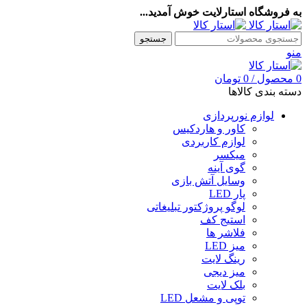
به فروشگاه استارلایت خوش آمدید...
جستجو
منو
0
محصول
/
0
تومان
دسته بندی کالاها
لوازم نورپردازی
کاور و هاردکیس
لوازم کاربردی
میکسر
گوی آینه
وسایل آتش بازی
پار LED
لوگو پروژکتور تبلیغاتی
استیج کف
فلاشر ها
میز LED
رینگ لایت
میز دیجی
بلک لایت
توپی و مشعل LED