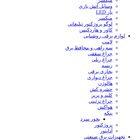
میکسر
وسایل آتش بازی
پار LED
میکسر
لوگو پروژکتور تبلیغاتی
کاور و هاردکیس
لوازم برقی روشنایی
لامپ
سه راهى و محافظ برق
چراغ سقفى
چراغ ریلى
ریسه
بخارى برقى
چراغ دیوارى
هالوژن
حشره کش
کلید و پریز
چراغ تزئینى
هواکش
پنکه
بخور سرد
پروژکتور
آداپتور
تجهیزات برق صنعتی