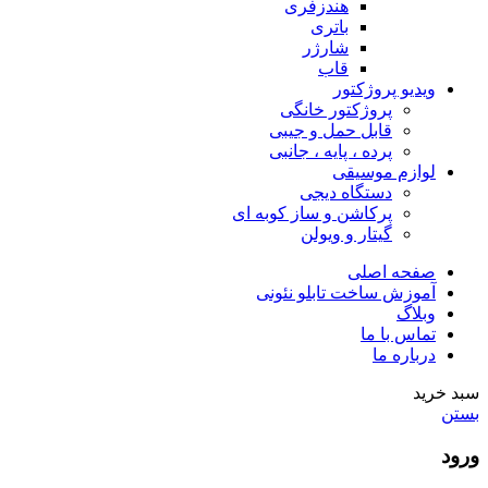
هندزفری
باتری
شارژر
قاب
ویدیو پروژکتور
پروژکتور خانگی
قابل حمل و جیبی
پرده ، پایه ، جانبی
لوازم موسیقی
دستگاه دیجى
پرکاشن و ساز کوبه ای
گیتار و ویولن
صفحه اصلی
آموزش ساخت تابلو نئونی
وبلاگ
تماس با ما
درباره ما
سبد خرید
بستن
ورود