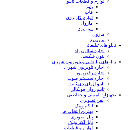
لوازم و قطعات تابلو
پاور
قاب
لوازم کاربردی
ماژول
مین برد
ماژول
مین برد
تابلو های تبلیغاتی
اجاره سالن تولد
نئون فلکسی
تابلوهاى تبلیغاتى و تلویزیون شهری
اجاره تلویزیون شهری
اجاره رقص نور
اجاره سیستم صوت
تابلو ال ای دی ثابت
تابلو روان فولکالر
تجهیزات امنیتى و حفاظتی
آیفن تصویری
الکتروپیک
بهترین انتخاب ها
پنل تصویری
تابا الکترونیک
لوازم و قطعات