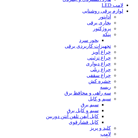
لامپ LED
لوازم برقی روشنایی
آداپتور
بخارى برقى
پروژکتور
پنکه
بخور سرد
تجهیزات کاربردى برقى
چراغ آویز
چراغ تزئینى
چراغ دیوارى
چراغ ریلى
چراغ سقفى
حشره کش
ریسه
سه راهى و محافظ برق
سیم و کابل
سیم برق
سیم و کابل برق
کابل آیفن تلفن آنتن دوربین
کابل فشارقوى
کلید و پریز
لامپ