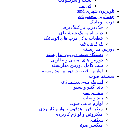
بست و سرسوکت
فتوسل
تلویزیون شهرى smd
جدیدترین محصولات
درب اتوماتیک
جک درب پارکینگ برقی
درب اتوماتیک شیشه ای
قطعات یدکی درب های اتوماتیک
کرکره برقی
دوربین مداربسته
دستگاه ضبط دوربین مداربسته
دوربین های امنیتی و نظارتی
ست کامل دوربین مداربسته
لوازم و قطعات دوربین مداربسته
سیستم صوت
اسپیکر بلوتوثى شارژى
باند اکتیو و پسیو
باند مراسم
باند و ساب
لوازم جانبی صوت
میکروفن ، هدفون ، لوازم کاربردى
میکروفن و لوازم کاربردى
میکسر
میکسر صوتی