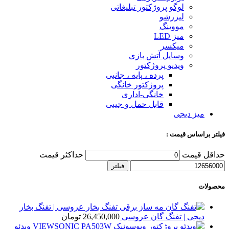
لوگو پروژکتور تبلیغاتی
لیزرشو
مووینگ
میز LED
میکسر
وسایل آتش بازی
ویدیو پروژکتور
پرده ، پایه ، جانبی
پروژکتور خانگی
خانگی-اداری
قابل حمل و جیبی
میز دیجی
فیلتر براساس قیمت :
حداقل قیمت
حداکثر قیمت
فیلتر
محصولات
تفنگ بخار عروسی | تفنگ بخار
دیجی | تفنگ گان عروسی
26,450,000
تومان
ویدئو